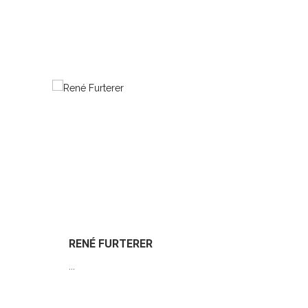
RENÉ FURTERER
ANIDRO
...
...