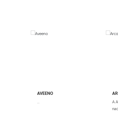
AVEENO
AR
...
A 
nac