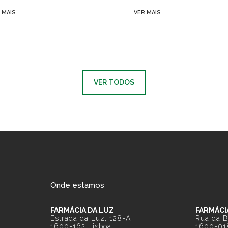
 MAIS
VER MAIS
VER TODOS
Onde estamos
FARMÁCIA DA LUZ
FARMÁCI
Estrada da Luz, 128-A
Rua da B
1600-162 Lisboa
1600-01