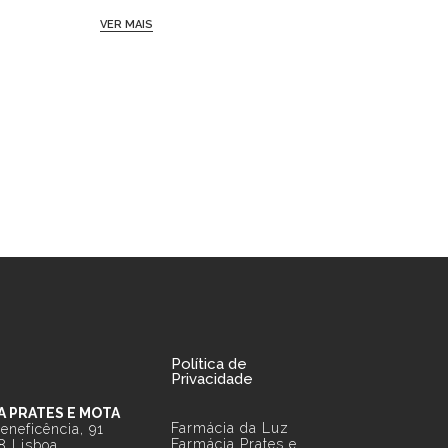
VER MAIS
VER MAIS
Política de
Privacidade
A PRATES E MOTA
Farmácia da Luz
eneficência, 91
Farmácia Prates e
8 Lisboa