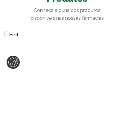
Conheça alguns dos produtos
disponíveis nas nossas farmácias
HEEL
A Heel é um laboratório especializado no
desenvolvimento e produção de med ...