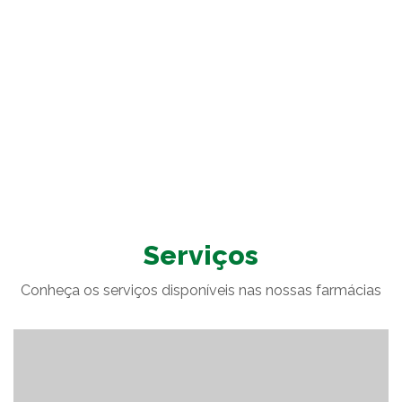
Farmácia
da Luz
Farmácia
VER MAIS
Prates e Mota
VER MAIS
Serviços
Conheça os serviços disponíveis nas nossas farmácias