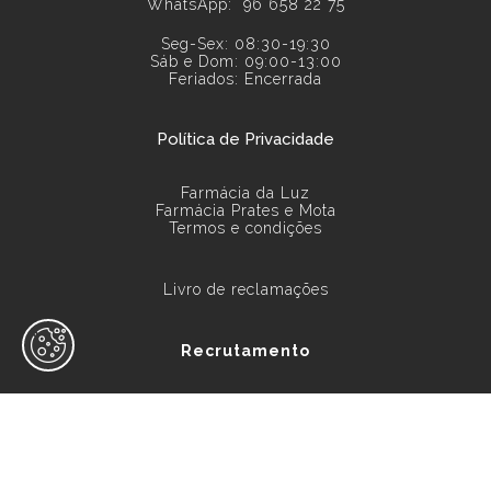
WhatsApp:
96 658 22 75
Seg-Sex: 08:30-19:30
Sáb e Dom: 09:00-13:00
Feriados: Encerrada
Política de Privacidade
Farmácia da Luz
Farmácia Prates e Mota
Termos e condições
Livro de reclamações
Recrutamento
© Farmácia da Luz 2026. Todos os direitos reservados.
design by
ativait
| development by
designbinário